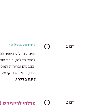
שבו יחד עם עולי הרגל לארוחה טעימה במקדש הזהב באמריצ
אחרונה אכלתם עד עוד 6000 אנשים??
נחיתה בדלהי
יום 1
לסיור בדלהי, בירת הוד
ובצבעים ובריחות האופ
הודו, במקדש סיקי מעני
לינה בדלהי.
יום 2
מדלהי לרישיקש (5 ש' ברכבת ו – 40 דקות ברכב)