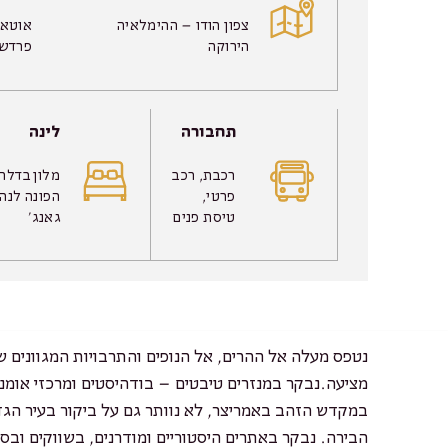
צפון הודו – ההימלאיה
אוטאר
הירוקה
פרדש,
תחבורה
לינה
רכבת, רכב
מלון בדלהי
פרטי,
הפונה לנהר
טיסת פנים
גאנג׳
נטפס מעלה אל ההרים, אל הנופים והתרבויות המגוונים ש
מציעה.נבקר במנזרים טיבטים – בודהיסטים ומרכזי אומ
במקדש הזהב באמריצר, לא נוותר גם על ביקור בעיר הג
הבירה. נבקר באתרים היסטוריים ומודרנים, בשווקים ובס