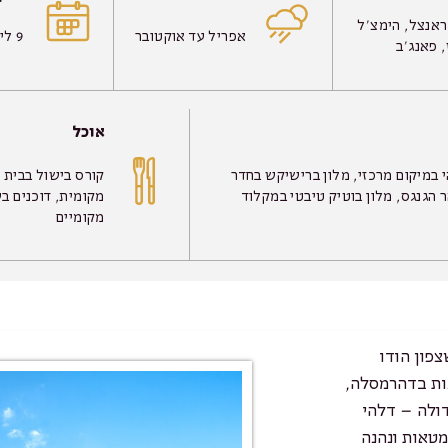
אנצל, הימצ’ל
אפריל עד אוקטובר
9 לילות
 פאנג’ב
אוכל
 במיקום מרכזי, מלון ברישיקש בחדר
קורס בישול בבית
 הגנגס, מלון בוטיק טיבטי במקלוד
מקומית, דוכנים בש
מקומיים
צפון הודו
נות בדהרמסלה,
דולה – דלהי
מטאות ונהנה