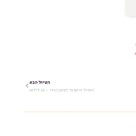
24/ ועל
״כיף להזכר בטיול משפחתי שאורגן להפלי
משפחת ענבה
צפון הודו, 2018
הטיול הבא
הטיול היוקרתי לצפון הודו – 16 לילות