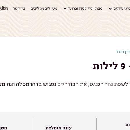
וגי טיולים
נפאל, סרי לנקה ובהוטן
מטיילים ממליצים
צרו קשר
glish
ון הודו
ת
ם לשפת נהר הגנגס, את הבודהיזם נפגוש בדהרמסלה ואת מק
ות
עונה מומלצת
משך