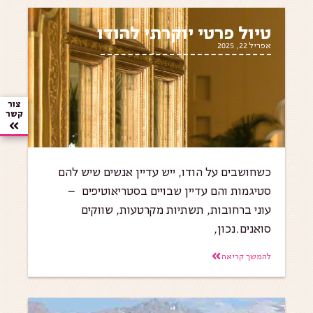
טיול פרטי יוקרתי להודו
אפריל 22, 2025
צור
קשר
כשחושבים על הודו, ייש עדיין אנשים שיש להם
סטיגמות והם עדיין שבויים בסטריאוטיפים –
עוני ברחובות, תשתיות מקרטעות, שווקים
סואנים.נכון,
להמשך קריאה