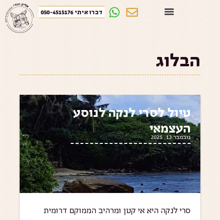
דברו איתי 050-4515176
הבלוג
טיול לסרי לנקה לנוסע
העצמאי
נובמבר 13, 2025
סרי לנקה היא אי קטן ומרהיב הממוקם דרומית