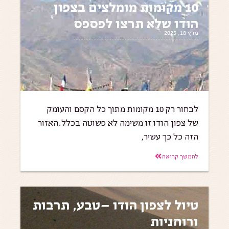
10 מקומות מומלצים בצפון
הודו שלא תרצו לפספס
מרץ 18, 2025
לבחור רק 10 מקומות מתוך כל הקסם והעומק
של צפון הודו זו משימה לא פשוטה בכלל.האזור
הזה כל כך עשיר,
להמשך קריאה
טיול לצפון הודו –טבע, תרבות
ורוחניות