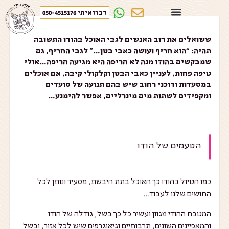
דברו איתי 050-4515176
ששואלים את רוב האנשים לגבי האוכל בהודו התשובה
תהיה: “הוא חריף ועושה כאבי בטן…” לגבי החריף, גם
שמבקשים בהודו מנה לא חריפה היא מגיעה חריפה…אולי
אוכל
טיפה פחות, לעניין כאבי הבטן וקלקולי קיבה, אם אוכלים
במסעדות ודוכני רחוב שיש בהם תנועה של סועדים
ומקפידים לשתות מים מינרליים, אפשר להימנע…
הטעמים של הודו
כמו הטיול בהודו כך האוכל בתת היבשת, מסעיר ונותן לכל
החושים שלנו לעבוד…
המטבח ההודי מגוון ועשיר כל כך בשל, גודלה של הודו
והמאפיינים השונים, תרבותיים וגיאוגרפים שיש לכל אזור, ובשל