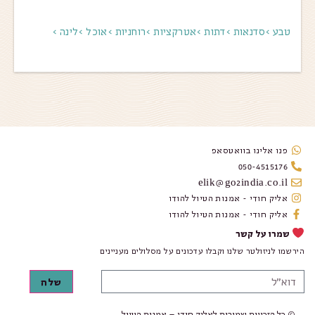
טבע >
סדנאות >
דתות >
אטרקציות >
רוחניות >
אוכל >
לינה >
פנו אלינו בוואטסאפ
050-4515176
elik@go2india.co.il
אליק חודי - אמנות הטיול להודו
אליק חודי - אמנות הטיול להודו
שמרו על קשר
הירשמו לניזולטר שלנו וקבלו עדכונים על מסלולים מעניינים
שלח
© כל הזכויות שמורות לאליק חודי – אמנות הטיול