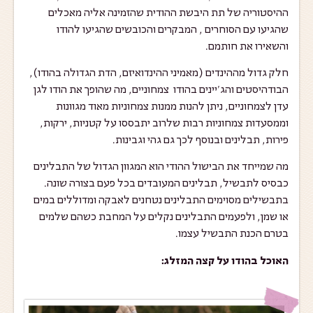
ההיסטוריה של תת היבשת ההודית שהזמינה אליה מאכלים
שהגיעו עם הסוחרים , המבקרים והכובשים שהגיעו להודו
והשאירו את חותמם.
חלק גדול מההינדים (מאמיני ההינדואיזם, הדת הגדולה בהודו),
הבודהיסטים והג’יינים בהודו צמחוניים, מה שהופך את הודו לגן
עדן לצמחוניים, ניתן להנות ממנות צמחוניות מאוד מגוונות
וממסעדות צמחוניות רבות שלרוב יתבססו על קטניות, ירקות,
פירות, תבלינים ובנוסף לכך גם גהי וגבינות.
מה שמייחד את הבישול ההודי הוא המגוון הגדול של התבלינים
כבסיס לתבשיל, תבלינים המעובדים בכל פעם בצורה שונה.
בתבשילים מסוימים התבלינים נטחנים לאבקה ומדוללים במים
או שמן, ולפעמים התבלינים נקלים על המחבת כשהם שלמים
בטרם הכנת התבשיל עצמו.
האוכל בהודו על קצה המזלג: