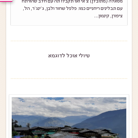
מסאלה (מתובלן) צ'אי ואז תקבלו תה עם חלב שהורתח
עם תבלינים ריחניים כמו: פלפל שחור ולבן, ג'ינג'ר, הל,
ציפורן, קינמון...
טיולי אוכל לדוגמא