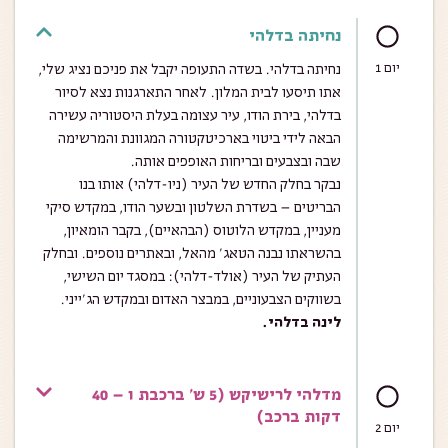
נחיתה בדלהי
יום 1
נחיתה בדלהי. בשדה התעופה יקבל את פניכם נציג שלי,
אתו תיסעו לבית המלון. לאחר התארגנות נצא לסיור
בדלהי, בירת הודו, עיר עצומה בעלת היסטוריה עשירה
הבאה לידי ביטוי בארכיטקטורה המגוונת והמרשימה
שבה ובצבעים ובריחות האופפים אותה.
נבקר בחלק החדש של העיר (ניו-דלהי) אותו בנו
הבריטים – בשדרת השלטון ובשער הודו, במקדש סיקי
מעניין, במקדש הלוטוס (הבהאיים), בקבר הומאיון,
בהשראתו נבנה הטאג’ מהאל, ובאתרים נוספים. ובחלק
העתיק של העיר (אולד-דלהי): במסגד יום השישי,
בשווקים הצבעוניים, במבצר האדום ובמקדש הג’ייני.
לינה בדלהי.
מדלהי לרישיקש (5 ש' ברכבת ו – 40
דקות ברכב)
יום 2