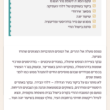
טקס הפוג'ה לשפת נהר הגנגס
ביקור בשווקים של דלהי העתיקה
מסאג' אירוודי
שיעור יוגה
מפגש עם נזיר בודהיסטי ומדיטציה
סדנת בישול הודי
נטפס מעלה אל ההרים, אל הנופים והתרבויות המגוונים שהודו
מציעה.
נבקר בעיירת הנופש שימלה, במנזרים טיבטים – בודהיסטים ומרכזי
אומנות בדהרמסלה, במקדש הזהב באמריצר, ובעמק בנג’ר העשיר
בכפרים מבודדים שבהם מוסיפים החיים להתנהל ממש כמו לפני
מאות שנים.
לא נוותר גם על ביקור בעיר הגדולה – דלהי הבירה. נבקר באתרים
היסטוריים ומודרנים, בשווקים ובסמטאות ונהנה מן הצבעים והריחות.
נטעם מן המטבח ההודי בקורס בישול בבית משפחה מקומית, ונצא
לטיול ריקשות חוויתי ברחובות העיר, נחלץ עצמות בשיעור יוגה ועוד…