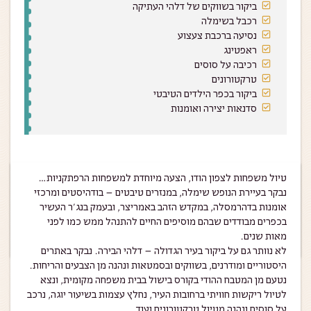
ביקור בשווקים של דלהי העתיקה
רכבל בשימלה
נסיעה ברכבת צעצוע
ראפטינג
רכיבה על סוסים
טרקטורונים
ביקור בכפר הילדים הטיבטי
סדנאות יצירה ואומנות
טיול משפחות לצפון הודו, הצעה מיוחדת למשפחות הרפתקניות…
נבקר בעיירת הנופש שימלה, במנזרים טיבטים – בודהיסטים ומרכזי
אומנות בדהרמסלה, במקדש הזהב באמריצר, ובעמק בנג’ר העשיר
בכפרים מבודדים שבהם מוסיפים החיים להתנהל ממש כמו לפני
מאות שנים.
לא נוותר גם על ביקור בעיר הגדולה – דלהי הבירה. נבקר באתרים
היסטוריים ומודרנים, בשווקים ובסמטאות ונהנה מן הצבעים והריחות.
נטעם מן המטבח ההודי בקורס בישול בבית משפחה מקומית, ונצא
לטיול ריקשות חוויתי ברחובות העיר, נחלץ עצמות בשיעור יוגה, נרכב
על סוסים ונהנה מטיול טרקטורונים ועוד…