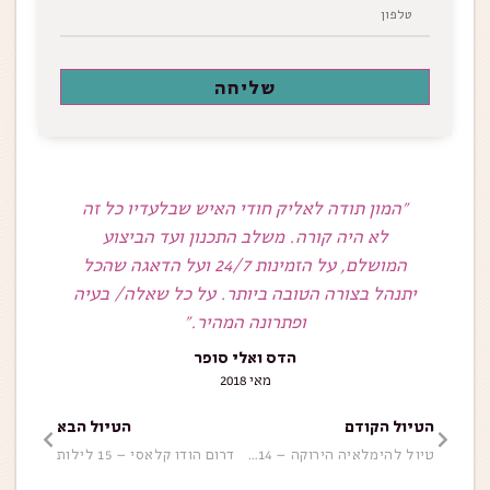
שליחה
היקר,
״המון תודה לאליק חודי האיש שבלעדיו כל זה
״כיף לה
מונאר
לא היה קורה. משלב התכנון ועד הביצוע
מלא ריחות,
המושלם, על הזמינות 24/7 ועל הדאגה שהכל
חודי
יתנהל בצורה הטובה ביותר. על כל שאלה/ בעיה
נפאל."
ופתרונה המהיר.״
הדס ואלי סופר
מאי 2018
הטיול הקודם
הטיול הבא
טיול להימלאיה הירוקה – 14 לילות
דרום הודו קלאסי – 15 לילות