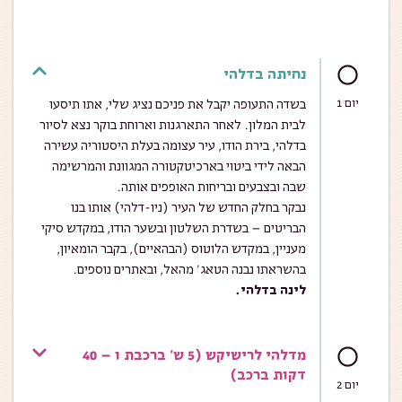
נחיתה בדלהי
יום 1
בשדה התעופה יקבל את פניכם נציג שלי, אתו תיסעו
לבית המלון. לאחר התארגנות וארוחת בוקר נצא לסיור
בדלהי, בירת הודו, עיר עצומה בעלת היסטוריה עשירה
הבאה לידי ביטוי בארכיטקטורה המגוונת והמרשימה
שבה ובצבעים ובריחות האופפים אותה.
נבקר בחלק החדש של העיר (ניו-דלהי) אותו בנו
הבריטים – בשדרת השלטון ובשער הודו, במקדש סיקי
מעניין, במקדש הלוטוס (הבהאיים), בקבר הומאיון,
בהשראתו נבנה הטאג’ מהאל, ובאתרים נוספים.
לינה בדלהי.
מדלהי לרישיקש (5 ש' ברכבת ו – 40
דקות ברכב)
יום 2