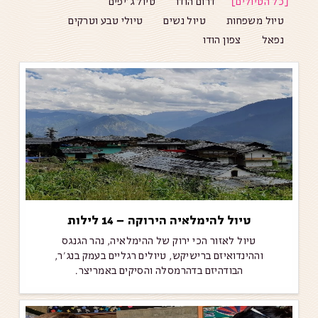
כל הטיולים
דרום הודו
טיול ג׳יפים
טיול משפחות
טיול נשים
טיולי טבע וטרקים
נפאל
צפון הודו
טיול להימלאיה הירוקה – 14 לילות
טיול לאזור הכי ירוק של ההימלאיה, נהר הגנגס
וההינדואיזם ברישיקש, טיולים רגליים בעמק בנג'ר,
הבודהיזם בדהרמסלה והסיקים באמריצר.