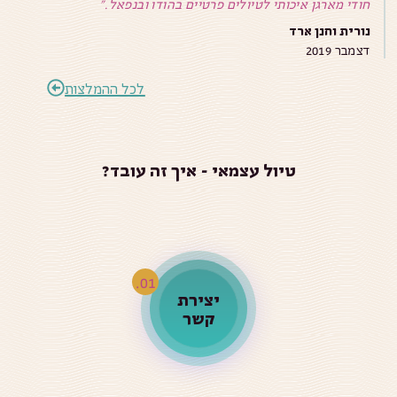
חודי מארגן איכותי לטיולים פרטיים בהודו ובנפאל."
בעיה 
נורית וחנן ארד
הדס 
דצמבר 2019
מאי 2018
לכל ההמלצות
טיול עצמאי - איך זה עובד?
יצירת
קשר