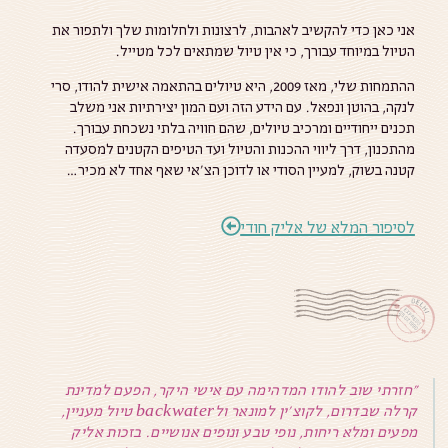
אני כאן כדי להקשיב לאהבות, לרצונות ולחלומות שלך ולתפור את
הטיול במיוחד עבורך, כי אין טיול שמתאים לכל מטייל.
ההתמחות שלי, מאז 2009, היא טיולים בהתאמה אישית להודו, סרי
לנקה, בהוטן ונפאל. עם הידע הזה ועם המון יצירתיות אני משלב
תכנים ייחודיים ומרכיב טיולים, שהם חוויה בלתי נשכחת עבורך.
מהתכנון, דרך ליווי ההכנות והטיול ועד הטיפים הקטנים למסעדה
קטנה בשוק, למעיין הסודי או לדוכן הצ’אי שאף אחד לא מכיר…
לסיפור המלא של אליק חודי
"חזרתי שוב להודו המדהימה עם אישי היקר, הפעם למדינת
״המון
קרלה שבדרום, לקוצ'ין למונאר ולbackwater טיול מעניין,
מפעים ומלא ריחות, נופי טבע ונופים אנושיים. בזכות אליק
הדאג