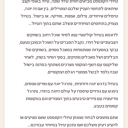
טיולי הקונספט מביאים חווית טיול שונה, טיול באופי וקצב
שיתאים לתחומי העניין שלכם המטיילים, בין אם זה יוגה,
טיפולים אירוודים, צילום, אמנות, מוזיקה, או בישול. בטיול
נעמיק בתחומים המיוחדים ונשלב אותם בתוך הטיול…
לדוגמא בטיול קולינארי נצא לסיור אוכל רחוב בשווקים
הצבעוניים של הודו, נקבל הסברים על האוכל וכמובן נטעם,
נבקר במסעדות שמתמחות במאכל מסוים, בשווקים של
תבלינים ושל מאכלים מתוקים, בסוף הסיור בשוק, לאחר
שליקטנו עם השף המקומי מצרכים נשתתף בסדנת בישול
שבה נלמד לבשל ממוצרי הגלם המקומיים.
בטיול בדגש יוגה ורוחניות, נתרגל יוגה עם מורים מנוסים,
ניפגש עם גורויים שיספרו על עולם היוגה בהודו, נתרגל
מדיטציה עם נזירים טיבטים בתוך המנזרים וגם במקומות
קסומים בטבע.
אתם מוזמנים לבחור ממגוון טיולי הקונספט שאנו מציעים או
להציע רעיון משלכם ואנו נתכנן טיול במיוחד עבורכם…