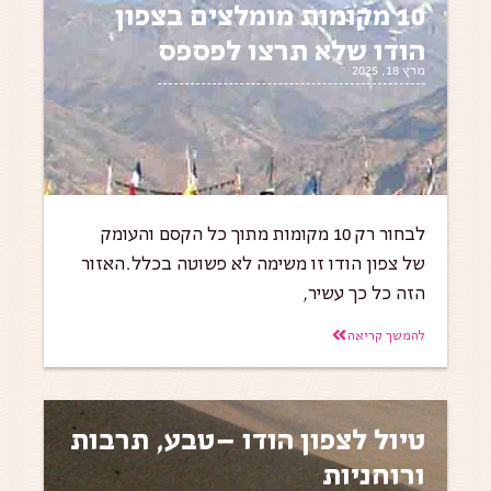
10 מקומות מומלצים בצפון
הודו שלא תרצו לפספס
מרץ 18, 2025
לבחור רק 10 מקומות מתוך כל הקסם והעומק
של צפון הודו זו משימה לא פשוטה בכלל.האזור
הזה כל כך עשיר,
להמשך קריאה
טיול לצפון הודו –טבע, תרבות
ורוחניות