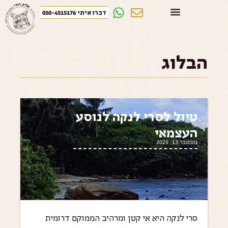
דברו איתי 050-4515176
הבלוג
טיול לסרי לנקה לנוסע
העצמאי
נובמבר 13, 2025
סרי לנקה היא אי קטן ומרהיב הממוקם דרומית