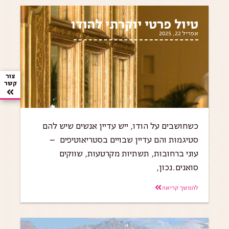
טיול פרטי יוקרתי להודו
אפריל 22, 2025
צור
קשר
כשחושבים על הודו, ייש עדיין אנשים שיש להם
סטיגמות והם עדיין שבויים בסטריאוטיפים –
עוני ברחובות, תשתיות מקרטעות, שווקים
סואנים.נכון,
להמשך קריאה