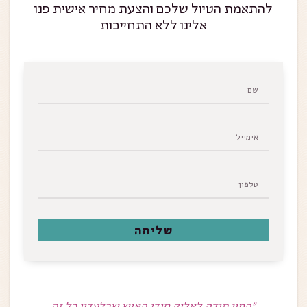
להתאמת הטיול שלכם והצעת מחיר אישית פנו
אלינו ללא התחייבות
שליחה
היקר,
״המון תודה לאליק חודי האיש שבלעדיו כל זה
״כיף לה