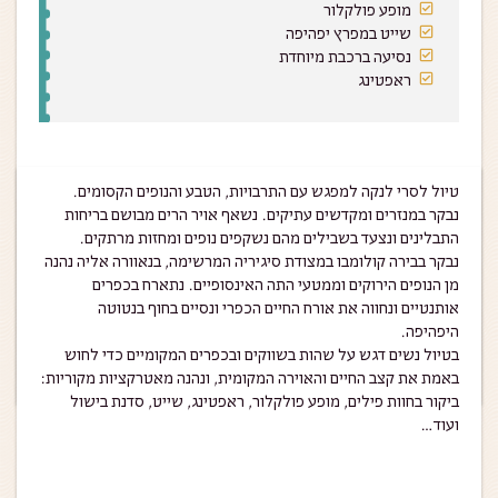
מופע פולקלור
שייט במפרץ יפהיפה
נסיעה ברכבת מיוחדת
ראפטינג
טיול לסרי לנקה למפגש עם התרבויות, הטבע והנופים הקסומים.
נבקר במנזרים ומקדשים עתיקים. נשאף אויר הרים מבושם בריחות
התבלינים ונצעד בשבילים מהם נשקפים נופים ומחזות מרתקים.
נבקר בבירה קולומבו במצודת סיגיריה המרשימה, בנאוורה אליה נהנה
מן הנופים הירוקים וממטעי התה האינסופיים. נתארח בכפרים
אותנטיים ונחווה את אורח החיים הכפרי ונסיים בחוף בנטוטה
היפהיפה.
בטיול נשים דגש על שהות בשווקים ובכפרים המקומיים כדי לחוש
באמת את קצב החיים והאוירה המקומית, ונהנה מאטרקציות מקוריות:
ביקור בחוות פילים, מופע פולקלור, ראפטינג, שייט, סדנת בישול
ועוד…