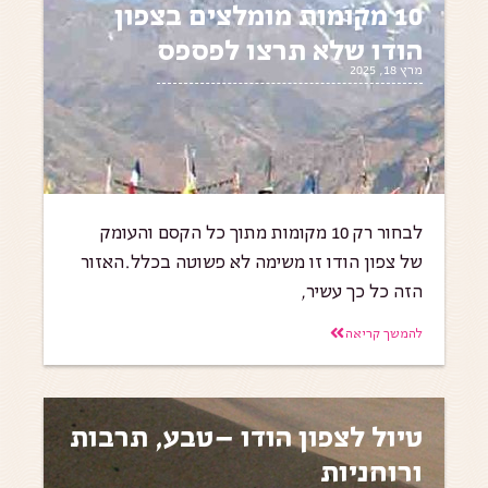
10 מקומות מומלצים בצפון
הודו שלא תרצו לפספס
מרץ 18, 2025
לבחור רק 10 מקומות מתוך כל הקסם והעומק
של צפון הודו זו משימה לא פשוטה בכלל.האזור
הזה כל כך עשיר,
להמשך קריאה
טיול לצפון הודו –טבע, תרבות
ורוחניות