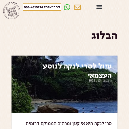
דברו איתי 050-4515176
הבלוג
טיול לסרי לנקה לנוסע
העצמאי
נובמבר 13, 2025
סרי לנקה היא אי קטן ומרהיב הממוקם דרומית