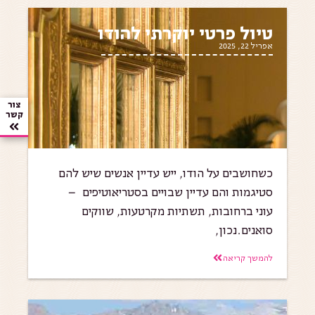
טיול פרטי יוקרתי להודו
אפריל 22, 2025
צור
קשר
כשחושבים על הודו, ייש עדיין אנשים שיש להם
סטיגמות והם עדיין שבויים בסטריאוטיפים –
עוני ברחובות, תשתיות מקרטעות, שווקים
סואנים.נכון,
להמשך קריאה