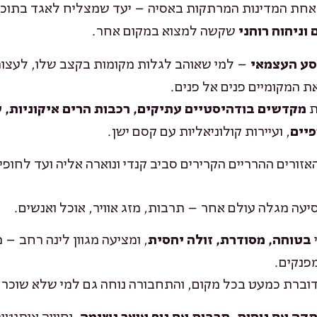
א אחת המדינות המרתקות באסיה – יעד שמצליח לאגד בתוכ
שקשה למצוא במקום אחר.
וניחוח רוחני
– למי שאוהב לגלות מקומות בקצב שלו, לעצור
סע העצמאי
את המקומיים פנים אל פנים.
ת
מקדשים בודהיסטיים עתיקים, רכבות הרים איקוניות, 
, ועיירות קולוניאליות עם קסם ישן.
פיים
זורים ההרריים הקרירים סביב קנדי ונוארה אליה ועד לחופ
יעה מגלה עולם אחר – תרבות, מזג אוויר, אוכל ואנשים.
, ומציעה מגוון לינה רחב – 
בטוחה, מסודרת, זולה יחסית
מפנקים.
דוברת כמעט בכל מקום, והתחבורה נוחה גם למי שלא שוכר 
, וחוויה אותנטי
קה עם נוחות, תרבות עם נוף עוצר נשימה