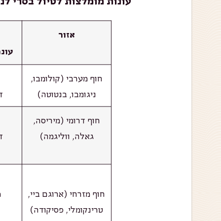
עונות מומלצות לטיול בסרי לנק
אזור
עונ
חוף מערבי (קולומבו,
ניגומבו, בנטוטה)
ד
חוף דרומי (מיריסה,
גאלה, ווליגמה)
ד
חוף מזרחי (ארוגם ביי,
מ
טרינקומלי, פסיקודה)