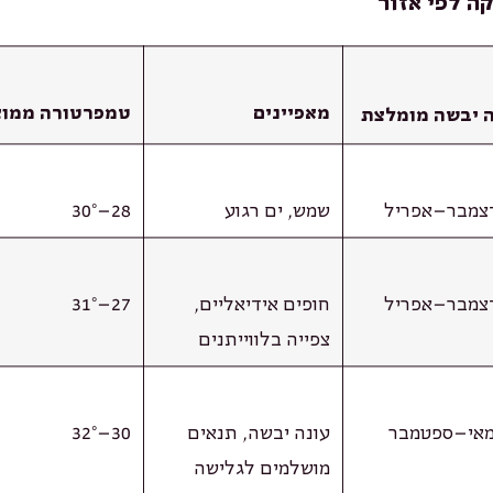
ה לפי אזור
מאפיינים
טמפרטורה ממו
ה יבשה מומלצת
צמבר–אפריל
שמש, ים רגוע
28–30°
צמבר–אפריל
חופים אידיאליים,
27–31°
צפייה בלווייתנים
אי–ספטמבר
עונה יבשה, תנאים
30–32°
מושלמים לגלישה