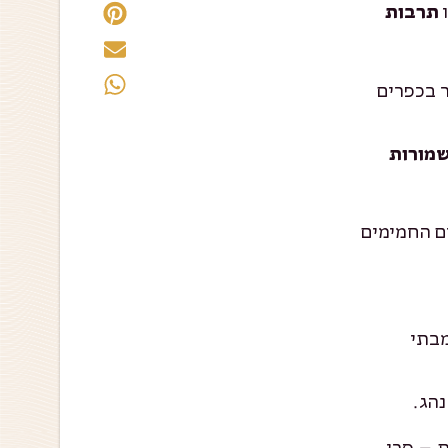
ו
תרבות
 בכפרים
שמורות
ים החמימים
מבתי
נהג.
ת – סרי