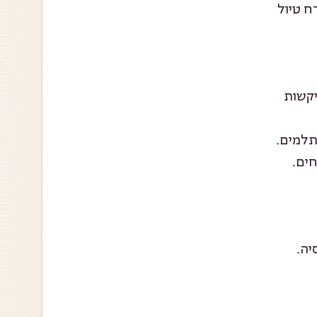
ח טיול
יקשות
תלמים.
חים.
יה.