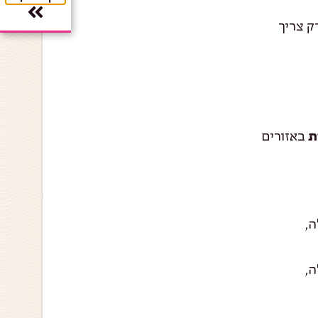
רק צריך
באזורים
ה,
ה,