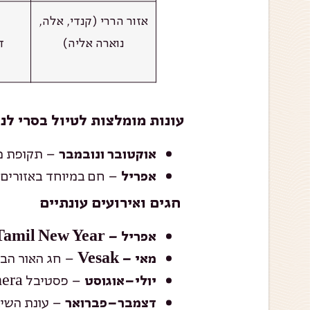
אזור הררי (קנדי, אלה,
נוארה אליה)
ד
עונות מומלצות לטיול בסרי לנק
– תקופת מע
אוקטובר ונובמבר
– חם במיוחד באזורים נמוכים 
אפריל
חגים ואירועים עונתיים
אפריל – Sinhala & Tamil New Year
– חג האור הבו
מאי – Vesak
– פסטיבל Kandy Esala Perahera – מצעד ענק עם פילים, רקדנים ותופי טקס.
יולי–אוגוסט
– עונת השיא
דצמבר–פברואר